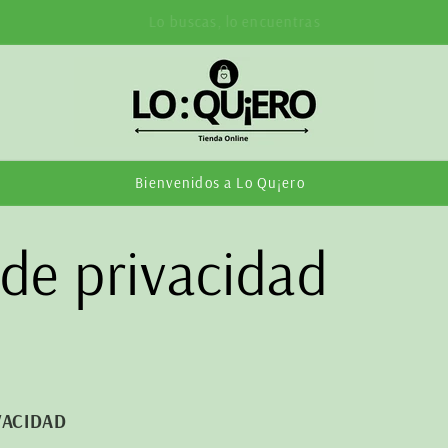
LO QU¡ERO!
Bienvenidos a Lo Qu¡ero
 de privacidad
VACIDAD